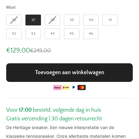
Maat
Maat
36
37
38
39
40
41
42
43
44
45
46
Aanbiedingsprijs
€129,00
Normale prijs
€249,00
Toevoegen aan winkelwagen
Voor
17:00
besteld, volgende dag in huis
Gratis verzending | 30 dagen retourrecht
De Heritage sneaker. Een nieuwe interpretatie van de
klassieke tennissneaker. Onze allerbeste materialen komen