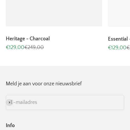
Heritage - Charcoal
Essential 
Aanbiedingsprijs
Normale prijs
Aanbiedin
N
€129,00
€249,00
€129,00
€
Meld je aan voor onze nieuwsbrief
E-mailadres
Abonneren
Info