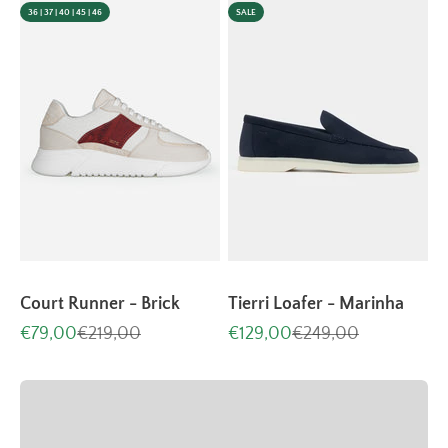
36 | 37 | 40 | 45 | 46
SALE
Court Runner - Brick
Tierri Loafer - Marinha
Aanbiedingsprijs
Normale prijs
Aanbiedingsprijs
Normale prijs
€79,00
€219,00
€129,00
€249,00
Handgemaakt door ervaren ambachtslieden
Neem een kijkje in onze fabriek