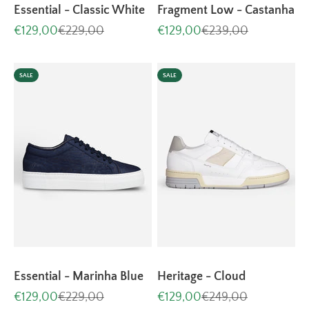
Essential - Classic White
Fragment Low - Castanha
Aanbiedingsprijs
Normale prijs
Aanbiedingsprijs
Normale prijs
€129,00
€229,00
€129,00
€239,00
SALE
SALE
Essential - Marinha Blue
Heritage - Cloud
Aanbiedingsprijs
Normale prijs
Aanbiedingsprijs
Normale prijs
€129,00
€229,00
€129,00
€249,00