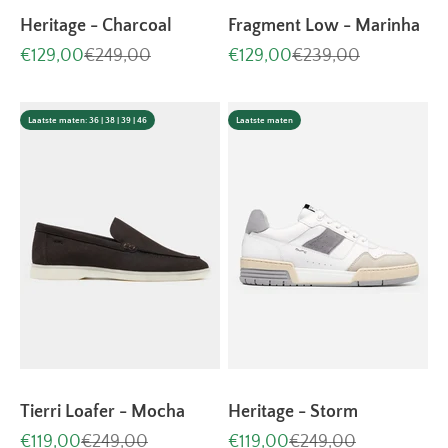
Heritage - Charcoal
Fragment Low - Marinha
Aanbiedingsprijs
Normale prijs
Aanbiedingsprijs
Normale prijs
€129,00
€249,00
€129,00
€239,00
Laatste maten: 36 | 38 | 39 | 46
Laatste maten
Tierri Loafer - Mocha
Heritage - Storm
Aanbiedingsprijs
Normale prijs
Aanbiedingsprijs
Normale prijs
€119,00
€249,00
€119,00
€249,00