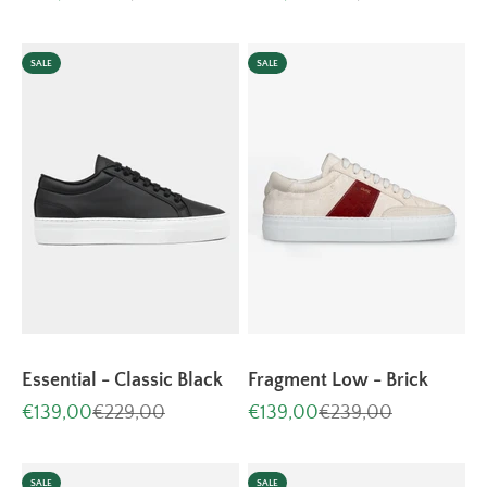
SALE
SALE
Essential - Classic Black
Fragment Low - Brick
Aanbiedingsprijs
Normale prijs
Aanbiedingsprijs
Normale prijs
€139,00
€229,00
€139,00
€239,00
SALE
SALE