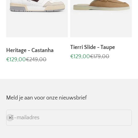
Tierri Slide - Taupe
Heritage - Castanha
Aanbiedingsprijs
Normale prijs
€129,00
€179,00
Aanbiedingsprijs
Normale prijs
€129,00
€249,00
Meld je aan voor onze nieuwsbrief
E-mailadres
Abonneren