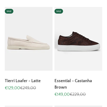
SALE
SALE
Tierri Loafer - Latte
Essential - Castanha
Brown
Aanbiedingsprijs
Normale prijs
€129,00
€249,00
Aanbiedingsprijs
Normale prijs
€149,00
€229,00