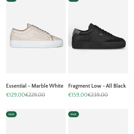
Essential - Marble White
Fragment Low - All Black
Aanbiedingsprijs
Normale prijs
Aanbiedingsprijs
Normale prijs
€129,00
€229,00
€159,00
€239,00
SALE
SALE