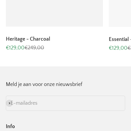
Heritage - Charcoal
Essential 
Aanbiedingsprijs
Normale prijs
Aanbiedin
N
€129,00
€249,00
€129,00
€
Meld je aan voor onze nieuwsbrief
E-mailadres
Abonneren
Info