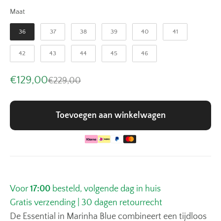
Maat
Maat
36
37
38
39
40
41
42
43
44
45
46
Aanbiedingsprijs
€129,00
Normale prijs
€229,00
Toevoegen aan winkelwagen
Voor
17:00
besteld, volgende dag in huis
Gratis verzending | 30 dagen retourrecht
De Essential in Marinha Blue combineert een tijdloos