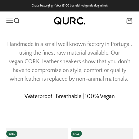
Naar inhoud
Gratis bezorging - Voor 17:00 besteld, volgende dag in huis
QURC.
Navigatiemenu openen
Zoeken openen
Wink
Handmade in a small well known factory in Portugal,
using the finest raw material available. Our
vegan CORK-leather sneakers show that you don't
have to compromise on style, comfort or quality
when leather is replaced by non-animal materials.
-
Waterproof | Breathable | 100% Vegan
SALE
SALE