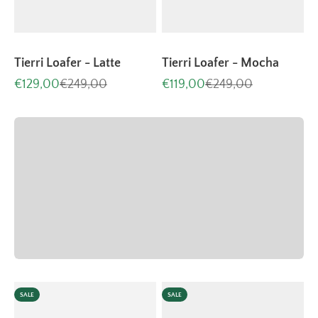
Tierri Loafer - Latte
Tierri Loafer - Mocha
Aanbiedingsprijs
Normale prijs
Aanbiedingsprijs
Normale prijs
€129,00
€249,00
€119,00
€249,00
Handgemaakt door ervaren ambachtslieden
Neem een kijkje in onze fabriek
Vorige
SALE
SALE