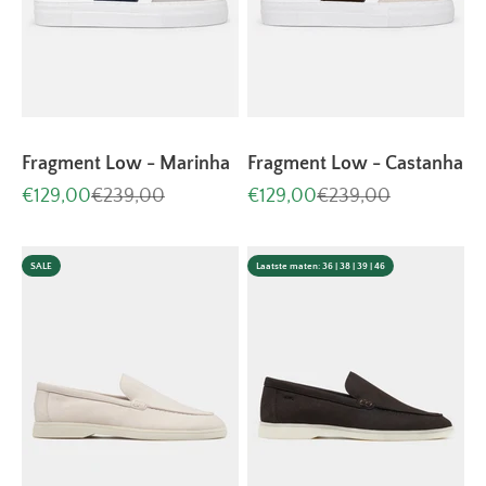
Fragment Low - Marinha
Fragment Low - Castanha
Aanbiedingsprijs
Normale prijs
Aanbiedingsprijs
Normale prijs
€129,00
€239,00
€129,00
€239,00
SALE
Laatste maten: 36 | 38 | 39 | 46