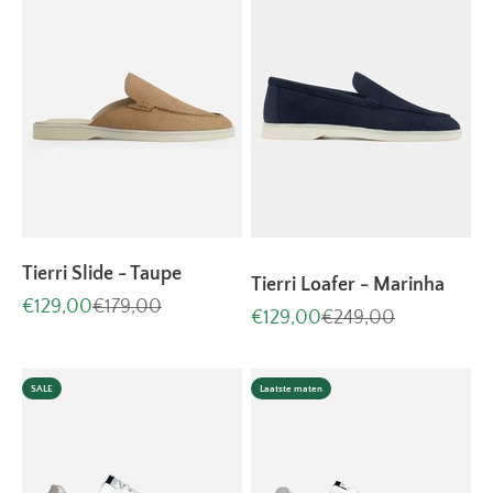
Tierri Slide - Taupe
Tierri Loafer - Marinha
Aanbiedingsprijs
Normale prijs
€129,00
€179,00
Aanbiedingsprijs
Normale prijs
€129,00
€249,00
SALE
Laatste maten