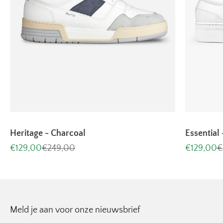
Heritage - Charcoal
Essential 
Aanbiedingsprijs
Normale prijs
Aanbiedin
N
€129,00
€249,00
€129,00
€
Meld je aan voor onze nieuwsbrief