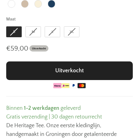
Maat
Maat
S
M
L
XL
Aanbiedingsprijs
€59,00
Uitverkocht
Uitverkocht
Binnen
1-2 werkdagen
geleverd
Gratis verzending | 30 dagen retourrecht
De Heritage Tee. Onze eerste kledinglijn,
handgemaakt in Groningen door getalenteerde