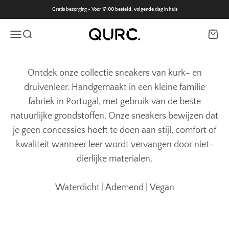
Naar inhoud
Gratis bezorging - Voor 17:00 besteld, volgende dag in huis
QURC.
Navigatiemenu openen
Zoeken openen
Wink
Ontdek onze collectie sneakers van kurk- en
druivenleer. Handgemaakt in een kleine familie
fabriek in Portugal, met gebruik van de beste
natuurlijke grondstoffen. Onze sneakers bewijzen dat
je geen concessies hoeft te doen aan stijl, comfort of
kwaliteit wanneer leer wordt vervangen door niet-
dierlijke materialen.
Waterdicht | Ademend | Vegan