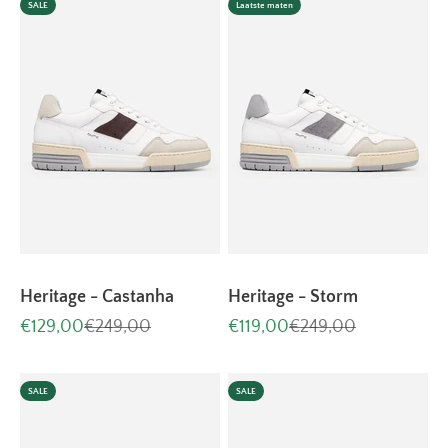
SALE
Laatste maten
Heritage - Castanha
Heritage - Storm
Aanbiedingsprijs
Normale prijs
Aanbiedingsprijs
Normale prijs
€129,00
€249,00
€119,00
€249,00
SALE
SALE