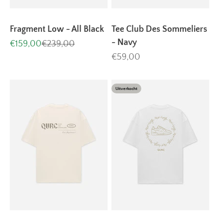
Fragment Low - All Black
Tee Club Des Sommeliers
- Navy
Aanbiedingsprijs
Normale prijs
€159,00
€239,00
Aanbiedingsprijs
€59,00
Uitverkocht