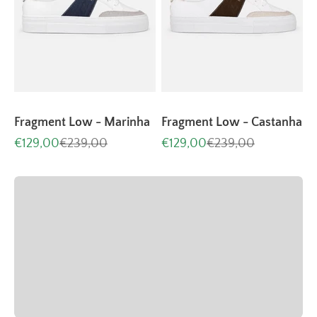
Fragment Low - Marinha
Fragment Low - Castanha
Aanbiedingsprijs
Normale prijs
Aanbiedingsprijs
Normale prijs
€129,00
€239,00
€129,00
€239,00
Handgemaakt door ervaren ambachtslieden
Neem een kijkje in onze fabriek
Vorige