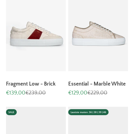
Fragment Low - Brick
Essential - Marble White
Aanbiedingsprijs
Normale prijs
Aanbiedingsprijs
Normale prijs
€139,00
€239,00
€129,00
€229,00
SALE
Laatste maten: 36 | 38 | 39 | 46