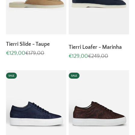
Tierri Slide - Taupe
Tierri Loafer - Marinha
Aanbiedingsprijs
Normale prijs
€129,00
€179,00
Aanbiedingsprijs
Normale prijs
€129,00
€249,00
SALE
SALE